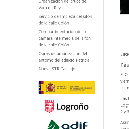
Urbanización del cruce de
Vara de Rey
Servicio de limpieza del sifón
de la calle Colón
Compartimentación de la
cámara intermedia del sifón
de la calle Colón
Obras de urbanización del
LIF2
entorno del edificio Patricia
Pas
Nueva STR Cascajos
El C
vier
culmi
Las 
Logr
2 y 3
Asim
apro