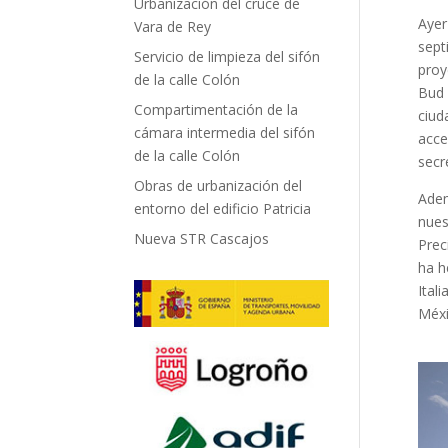
Urbanización del cruce de
Ayer
Vara de Rey
sept
Servicio de limpieza del sifón
proy
de la calle Colón
Bud 
Compartimentación de la
ciud
cámara intermedia del sifón
acce
de la calle Colón
secr
Obras de urbanización del
Adem
entorno del edificio Patricia
nues
Nueva STR Cascajos
Prec
ha h
Ital
Méxi