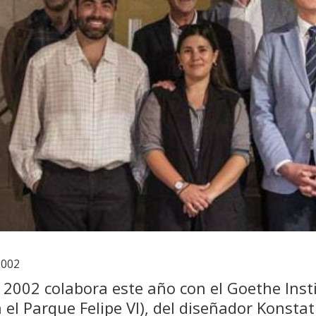
2002
F 2002 colabora este año con el Goethe Insti
 el Parque Felipe VI), del diseñador Konstat