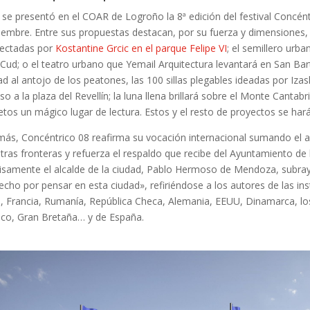
 se presentó en el COAR de Logroño la 8ª edición del festival Concéntr
iembre. Entre sus propuestas destacan, por su fuerza y dimensiones, l
ectadas por
Kostantine Grcic en el parque Felipe VI
; el semillero urb
Cud; o el teatro urbano que Yemail Arquitectura levantará en San B
ad al antojo de los peatones, las 100 sillas plegables ideadas por Izas
so a la plaza del Revellín; la luna llena brillará sobre el Monte Cantabr
etos un mágico lugar de lectura. Estos y el resto de proyectos se har
ás, Concéntrico 08 reafirma su vocación internacional sumando el a
tras fronteras y refuerza el respaldo que recibe del Ayuntamiento de l
isamente el alcalde de la ciudad, Pablo Hermoso de Mendoza, subra
echo por pensar en esta ciudad», refiriéndose a los autores de las ins
ia, Francia, Rumanía, República Checa, Alemania, EEUU, Dinamarca, lo
co, Gran Bretaña… y de España.