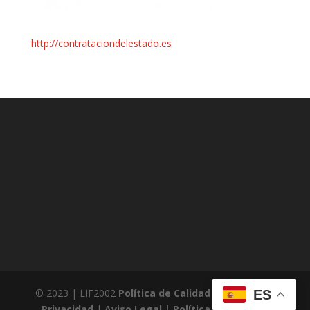
http://contrataciondelestado.es
© 2023 | LIF2002
Política de Calidad
|
Política de
ES
Privacidad
|
Aviso Legal |
Política de Cookies